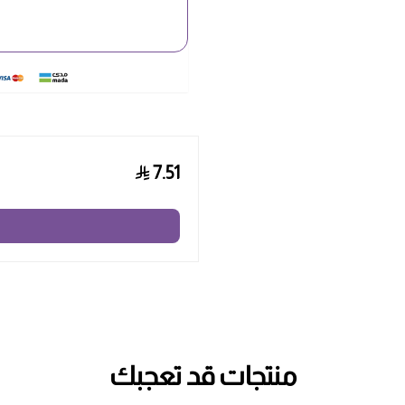
4.التجفيف والتثبيت
: اتركي المشا
استخدام
مجفف الشعر (الاستشوا
5.الإزالة
: أزيلي المشابك بلطف بات
7.51
منتجات قد تعجبك