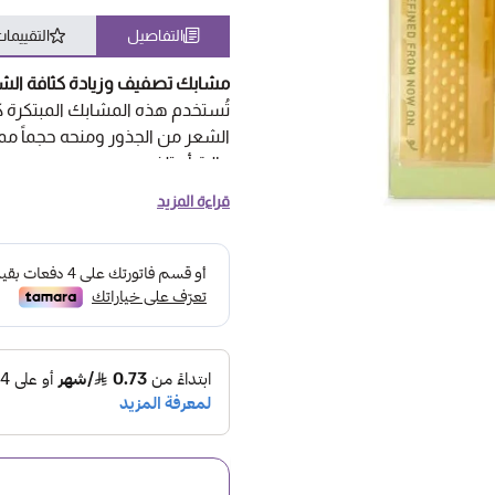
التفاصيل
التقييما
مشابك تصفيف وزيادة كثافة الشع
تُستخدم هذه المشابك المبتكرة 
الشعر من الجذور ومنحه حجماً ممتل
عالية أو تلف.
قراءة المزيد
طريقة الاستخدام الصحيحة:
تجهيز الشعر
: يُفضّل استخدام المش
2.تثبيت المشبك
: افتحي المشبك
والغرة) في مكان التسريحة المراد ز
3.التثبيت الذاتي
: بفضل نتوءات الن
سيمسك بالشعر بإحكام دون الحاج