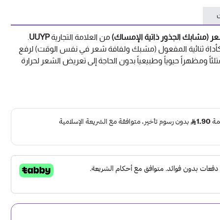
ت
ر (مشابك الجذور ذاتية الإمساك)
من العلامة التجارية
UUYP
.
كأداة ثنائية المفعول (مشبك ولفافة شعر في نفس الوقت) لرفع
ئاً ومظهراً حيوياً وطبيعياً بدون الحاجة إلى تعريض الشعر لحرارة
ابك على شعر جاف وممشط، أو رطب بنسبة 80% تقريباً.
 وضعيه مباشرة عند
جذور خصلات الشعر العلوية
(منطقة التاج
يادة كثافتها.
ايلون الصغيرة (تصميم الفيلكرو الالتصاقي) وهيكل المشبك،
ة لدبابيس إضافية.