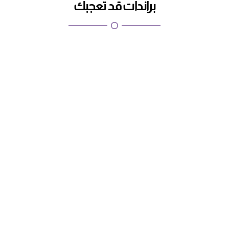
براندات قد تعجبك
اطلبيها الان
كابتشينو