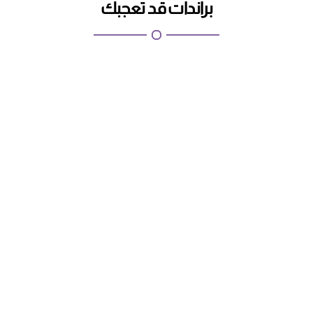
براندات قد تعجبك
اطلبيها الان
كابتشينو