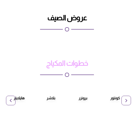
عروض الصيف
خطوات المكياج
كونتور
برونزر
بلاشر
هايلايتر
ج