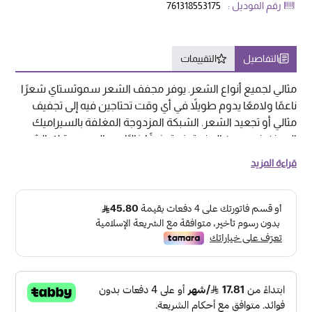
رقم الموديل :
761318553175
التفاصيل
التقييمات
مثالي لجميع أنواع الشعر. يوفر مجفف الشعر سموثستاي شعرًا
ناعمًا ولامعًا يدوم طويلاً في أي وقت تحتاجين فيه إلى تجفيف
مثالي أو تجعيد الشعر. الشبكة المزدوجة المغلفة بالسيراميك
المعزز بزيت جوز الهند توفر تجفيفًا خاليًا من العيوب يترك الشعر
أكثر نعومة ولمعانًا 2 ملحقات لتحقيق التنوع في التصفيف: 1x
قراءة المزيد
موزع حجم لتحقيق أقصى تحديد للتجعيدات و 1x مشط موجه
لتوجيه تدفق الهواء بالتساوي 2000 واط من القوة: تدفق هواء
قوي لتجفيف الشعر بسرعة. تكنولوجيا السيراميك التورمالين
الأيونية: تقلل من وقت التجفيف مع تقليل الكهرباء الساكنة
والتجعد لتحقيق تشطيب حريري.