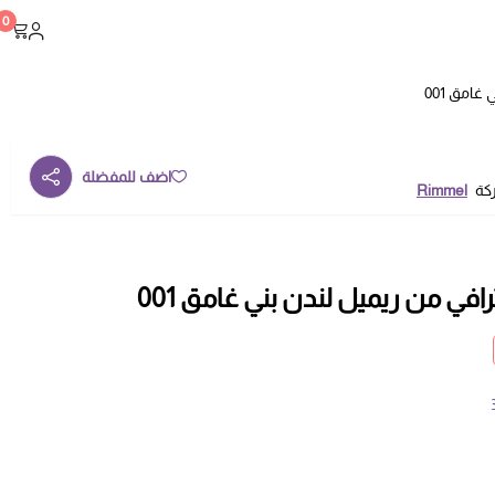
0
غامق 001
اضف للمفضلة
ركة
Rimmel
افي من ريميل لندن بني غامق 001