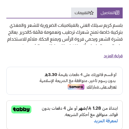
التفاصيل
التقييمات
بلسم كريم سيلك الغني بالفيتامينات الضرورية للشعر والمغذي
بتركيبة خاصة تمنح شعرك ترطيب ونعمومة فائقة كالحرير. يعالج
قشرة الشعر ويحمي فروة الرأس ويمنع الحكة. ملائم للاستخدام
على المدى الطويل يأتي بتقنية متقدمة لتجديد الشعر مخصص
مع مواد مغذية تتغلغل وتغذي كل خصلة شعر يمنح شعرك
قراءة المزيد
ملمساً أفضل