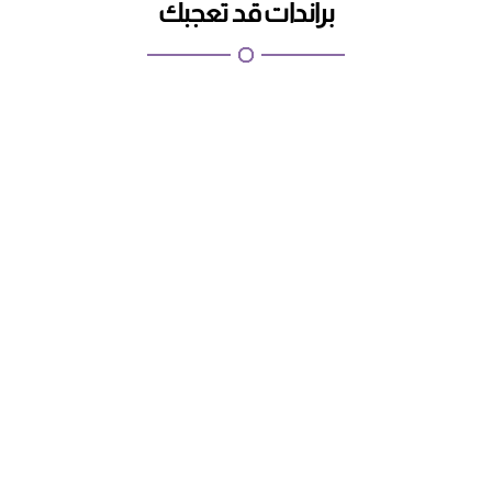
براندات قد تعجبك
اطلبيها الان
كابتشينو