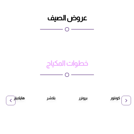
عروض الصيف
خطوات المكياج
كونتور
برونزر
بلاشر
هايلايتر
ج