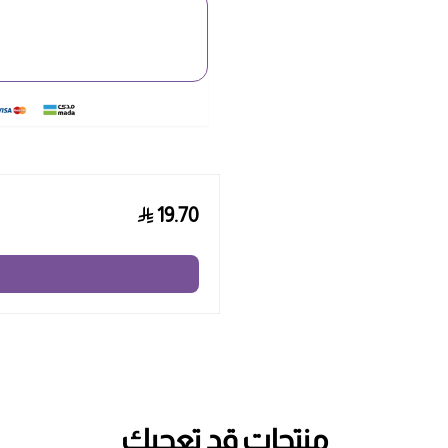
19.70
منتجات قد تعجبك