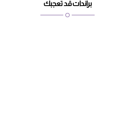
براندات قد تعجبك
اطلبيها الان
كابتشينو