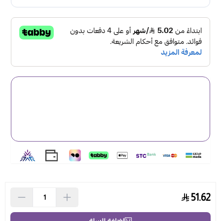
يُعزز من صحة الشعر ويقلل من التلف الناتج عن استخدام أدوات
التصفيف الحرارية.
تحكم طويل الأمد في التجعد
:
تركيبته الخفيفة وسريعة الامتصاص تجعله مناسبًا للاستخدام
اليومي.
يساعد في تقليل التجعد ويمنح الشعر مظهرًا أكثر نعومة
ولمعانًا.
طريقة الاستخدام:
ضعي كمية مناسبة حسب طول شعرك، ووزّعيها بالتساوي على
كامل الطول والأطراف.
يمكن استخدامه على الشعر الجاف أو الرطب.
باختصار، زيت كارسيل ماكا يعزز جمال شعرك ويحميه، ويمنحك
نتائجًا مذهلة دون أي تكاليف عالية.
المكونات:
51.62
زيت الشيا: يُستخرج هذا الزيت من جوز شجرة الشيا، وهو إكسير
لترطيب الشعر. غناه بالأحماض الدهنية والفيتامينات يوفر تغذية
عميقة، ويعيد النعومة واللمعان للشعر. مثالي للشعر الجاف