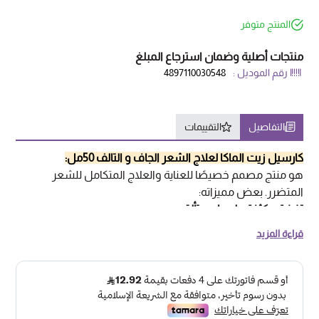
المنتج متوفر
منتجات أصلية وضمان استرجاع المبلغ
رقم الموديل :
4897110030548
التفاصيل
التقييمات
كارسيل زيت الماكا لعلاج الشعر الجاف و التالف 50مل:
هو منتج مصمم خصيصًا للعناية والعلاج المتكامل للشعر
المتضرر. بعض مميزاته:
تغذية مكثفة ولمعان متألق
:
يحتوي على مزيج من المكونات العضوية التي تغذي الشعر بعمق،
قراءة المزيد
مما يعزز صحته ويمنحه لمعانًا جميلًا.
تركيبته تعمل على إعادة حيوية الشعر وتحسين نعومته وترطيبه.
حماية من التلف الحراري
:
يحمي الشعر من درجات الحرارة العالية (يصل حمايته إلى 230 درجة
مئوية).