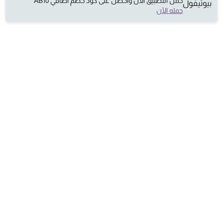
حمِّل التطبيق الان واحصل على كود خصم اضافي AB10
حمله الآن
علامة تجارية مسجلة تهتم بمنتجات العناية والمكياج
بأفضل الاسعار وجودة عالية اصلية 100%