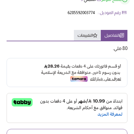
رقم الموديل :
6285592003774
التفاصيل
التقييمات
80 ملي.