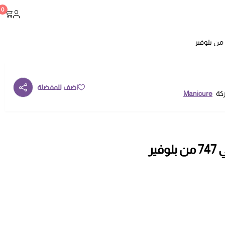
0
اضف للمفضلة
ركة
Manicure
ير