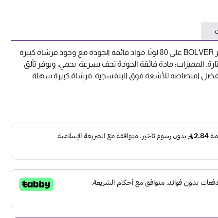
ت
وصف المنتج: يحتوي طلاء الأظافر BOLVER على 80 لونًا. مواد فائقة الجودة مع وجود فرشاة كبيره
ة. المميزات: مادة فائقة الجودة تجف بسرعة. يحمي، ويوفر تألق
ن بفضل امتصاصه للأشعة فوق البنفسجية. فرشاة كبيرة سهلة