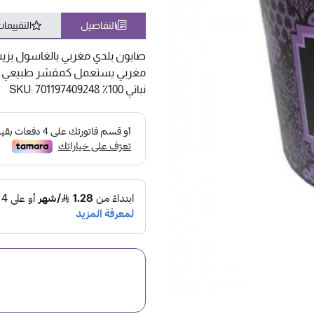
التفاصيل
التقييما
مغربي يستعمل كمقشر طبيعي لأزال
نباتي 100٪ SKU: 701197409248