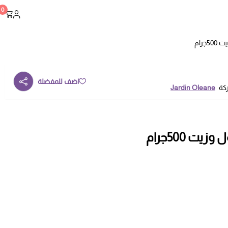
0
رام
اضف للمفضلة
ركة
Jardin Oleane
ت 500جرام