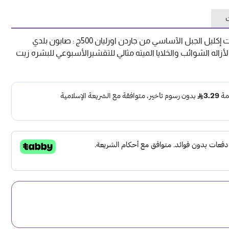
ت
صابون بلدي مغربي بالغاسول بزيت إكليل الجبل الآساسي من جاردن اورليان 500ج : صابون بلدي
ه الشوائب والخلايا الميته مثالي للتقشيرالأسبوعي للبشره زيت