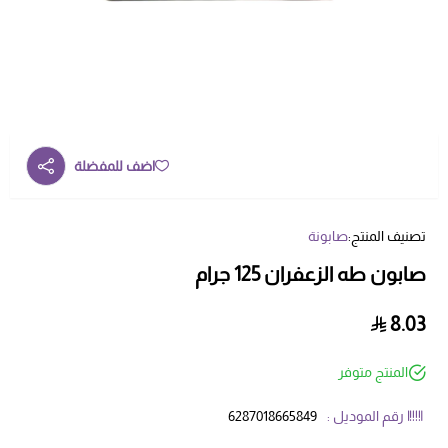
اضف للمفضلة
تصنيف المنتج:
صابونة
صابون طه الزعفران 125 جرام
8.03
المنتج متوفر
رقم الموديل :
6287018665849