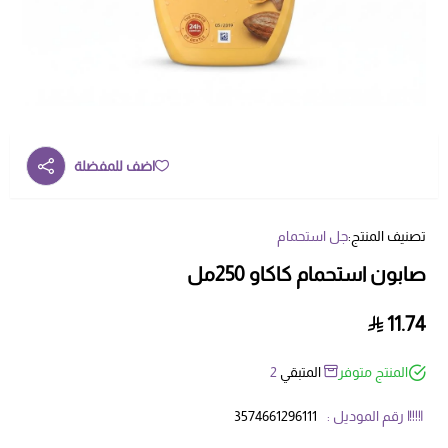
اضف للمفضلة
تصنيف المنتج:
جل استحمام
صابون استحمام كاكاو 250مل
11.74
المنتج متوفر
المتبقي
2
رقم الموديل :
3574661296111