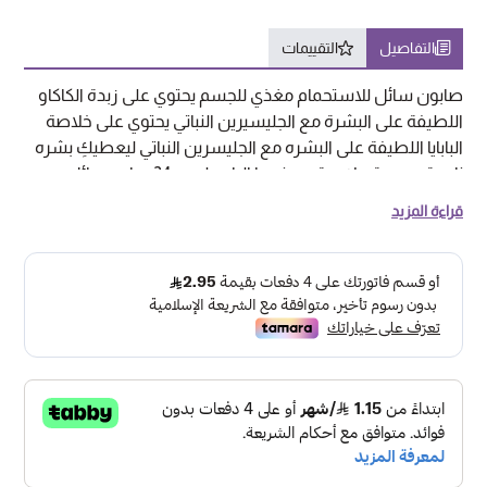
التفاصيل
التقييمات
صابون سائل للاستحمام مغذي للجسم يحتوي على زبدة الكاكاو
اللطيفة على البشرة مع الجليسيرين النباتي يحتوي على خلاصة
البابايا اللطيفة على البشره مع الجليسرين النباتي ليعطيكِ بشره
ناعمة وصحية ولامعة ويمنحها الراحه لمده 24 ساعه سائل
الاستحمام فيتا ريتش يعطيكِ بشره برائحه عطره ومظهر صحي
قراءة المزيد
على مدار اليوم