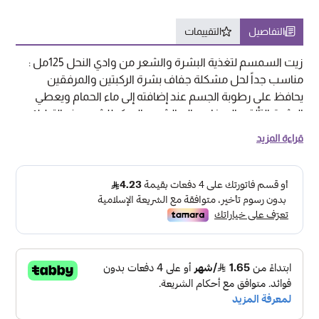
التفاصيل
التقييمات
زيت السمسم لتغذية البشرة والشعر من وادي النحل 125مل :
مناسب جداً لحل مشكلة جفاف بشرة الركبتين والمرفقين
يحافظ على رطوبة الجسم عند إضافته إلى ماء الحمام ويعطي
البشرة التألق والصفاء يعالج الشيب المبكر للشعر عند التدليك
باستخدام زيت السمسم قبل كل استحمام فعال للغاية لعلاج
قراءة المزيد
الشعر الجاف عند وضع قطرتين أو ثلاث قطرات من الزيت على
الشعر كمرطب الشعر SKU: 6281112205390