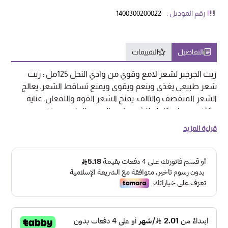
رقم الموديل :
1400300200022
التفاصيل
التقييمات
زيت الجرجير لشعر لامع وقوي من وادي النحل 125مل : زيت
شعر طبيعى يغذى وينعم ويقوى ويمنع تساقط الشعر. يعالج
الشعر المتقصف والتالف. يمنح الشعر القوه واللمعان. عناية
مكثفه وحمايه كامله للشعر. زيت الجرجير الطبيعى : غنى
بالفيتامينات والعناصر التى تغذى الشعر وتساعد على نموة
قراءة المزيد
بغزارة. طريقة الاستخدام: يوضع زيت الجرجير الطبيعى على
الشعر ثم يدلك جيدا لمدة 5 دقائق حتى تمتصه فروة الرأس
ويغطى الشعر ويترك حتى الصباح ثم يغسل بالشامبو . SKU:
1400300200022