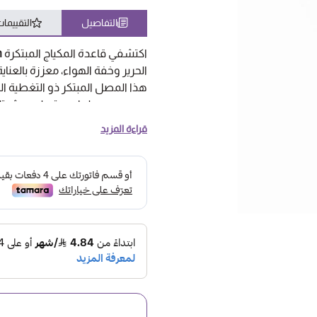
التفاصيل
التقييما
اكتشفي قاعدة المكياج المبتكرة
n
الحرير وخفة الهواء، معززة بالعناية
هذا المصل المبتكر ذو التغطية ا
وهو مصمم لملء وترطيب بشرتك 
مع كريم الأساس خفيف الوزن وق
قراءة المزيد
للحصول على تأثير بشرة ثانية دون 
يأتي في حاوية زجاجية فاخرة ويوفر 
لماذا ستحب بشرتك Skin Silk:
مثالي لجميع أنواع البشرة.
لمسة نهائية من الساتان الناعم
تركيبة خفيفة الوزن وجيدة التهوية 
مدعوم بحمض الهيالورونيك فائق ا
يمكنك تطبيق كريم الأساس هذا با
متوفر في مجموعة واسعة من ال