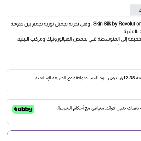
ت
Skin Silk by Revolutio
، وهي تجربة تجميل ثورية تجمع بين نعومة
 بالبشرة.
لخفيفة إلى المتوسطة غني بحمض الهيالورونيك ومركب الببتيد،
مع إعطائها لمسة من اللون الطبيعي والمشرق.
ابل للتنفس، يمكنك تحقيق تغطية دقيقة أو متعددة الطبقات
عناء.
تطبيقًا دقيقًا ومحكمًا.
 والمشرق الذي يطمس العيوب.
لتغطية قابلة للبناء.
لترطيب والببتيدات المحفزة للكولاجين.
ستخدام فرشاة، أو بأصابعك، أو باستخدام اسفنجة المزج.
ظلال