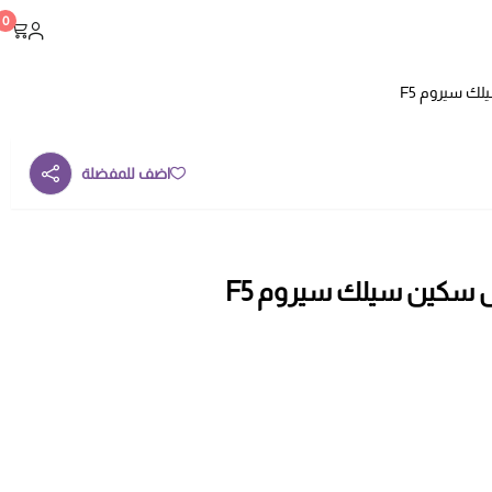
0
ك سيروم F5
اضف للمفضلة
سكين سيلك سيروم F5