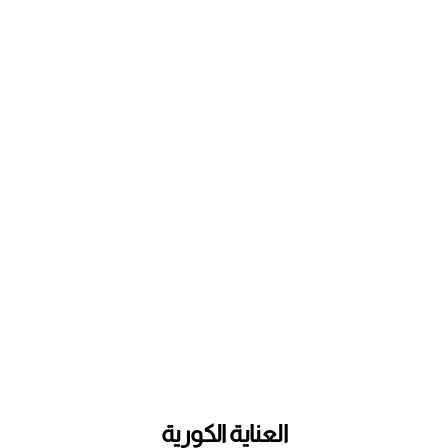
اطلبيها الان
كابتشينو
اطلب
تسوق الان
العناية الكورية