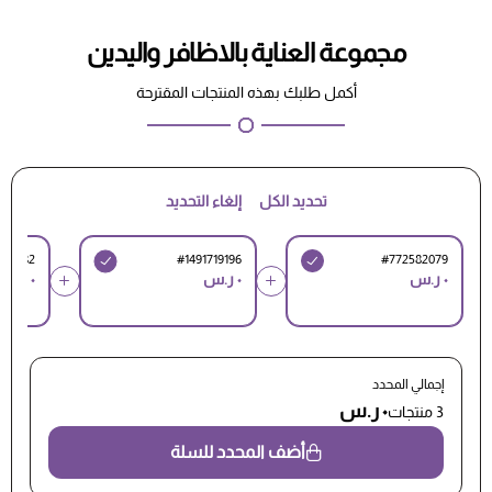
مجموعة العناية بالاظافر واليدين
أكمل طلبك بهذه المنتجات المقترحة
تحديد الكل
إلغاء التحديد
899382
#1491719196
#772582079
٠ ر.س
٠ ر.س
٠ ر.س
إجمالي المحدد
٠ ر.س
3 منتجات
أضف المحدد للسلة