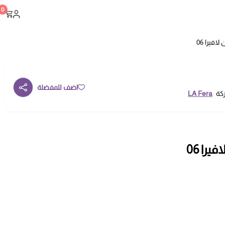
0
فيرا 06
اضف للمفضلة
ركة
LA Fera
را 06