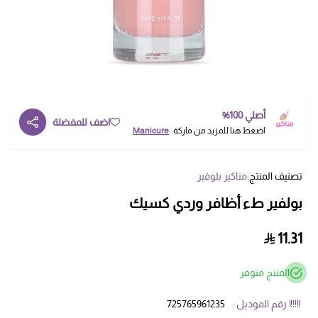
أصلي 100%
اضف للمفضلة
اضغط هنا للمزيد من ماركة
Manicure
تصنيف المنتج:
مناكير بلوفير
بولفير طء أظافر وردي كسيك
11.31
المنتج متوفر
رقم الموديل :
725765961235