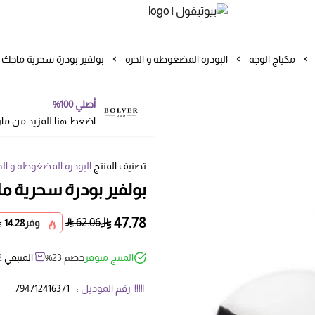
بيوتيفول
مكياج الوجه
البودره المضغوطه و الحره
بولفير بودرة سحرية ماجك م
أصلي 100%
اضغط هنا للمزيد من ما
تصنيف المنتج:
البودره المضغوطه و الح
بولفير بودرة سحرية ما
47.78
62.06
وفر
14.28
المنتج متوفر
خصم 23%
المتبقي
2
رقم الموديل :
794712416371