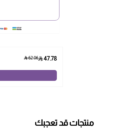
62.06
47.78
منتجات قد تعجبك