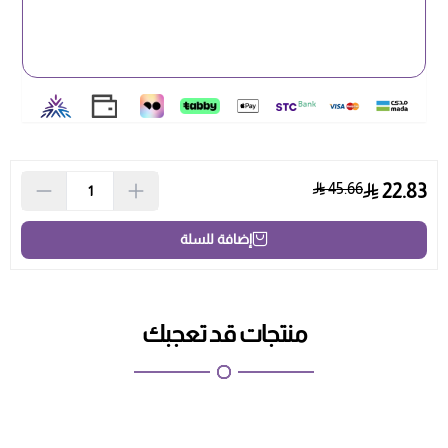
45.66
22.83
إضافة للسلة
منتجات قد تعجبك