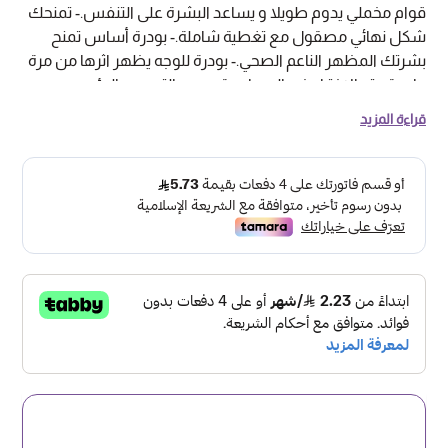
قوام مخملي يدوم طويلا و يساعد البشرة على التنفس.- تمنحك
شكل نهائي مصقول مع تغطية شاملة.- بودرة أساس تمنح
بشرتك المظهر الناعم الصحي.- بودرة للوجه يظهر اثرها من مرة
واحدة.- تم الاختبار ضد الحساسية وعدم التسبب بالرؤوس
السوداء- مثالية لأنواع البشرة العادية المائلة إلى الدهنية- تأتي
قراءة المزيد
العبوة بمرآه و اسنفجة لسهولة استخدامها بأي وقت
ومكانطريقة الاستخدام : تستخدم بواسطة الأسفنجة الخاصة
لبودرة الوجه بعد استخدامها على البشرة تعطيك تغطية مثالية
وبشرة مخملية خالية من العيوب لمكياج يدوم طول اليوم .
بودرة الوجه من كرستين - رقم 01