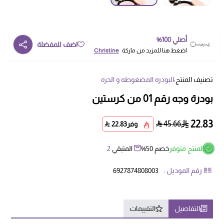
أصلي 100%
اضف للمفضلة
اضغط هنا للمزيد من ماركة
Christine
تصنيف المنتج:
البودره المضغوطه و الحره
بودرة وجه رقم 01 من كرستين
22.83
45.66
وفر
22.83
المنتج متوفر
خصم 50%
المتبقي
2
رقم الموديل :
6927874808003
التفاصيل
التقييمات