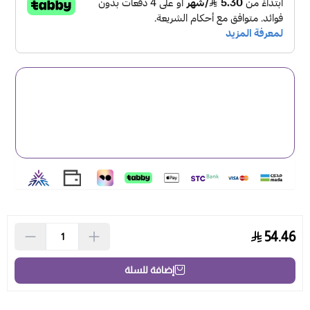
التقوية والاستعادة المعزز بزيت الخروع الأسود الجمايكي، ضعي
كمية وفيرة ومشطي الشعر لتوزيعها بالتساوي. يترك في الشعر
لمدة 3 دقائق. ويُشطف بعد ذلك بالماء. صففيه كما تريدين.
SKU: 764302215592
54.46
إضافة للسلة