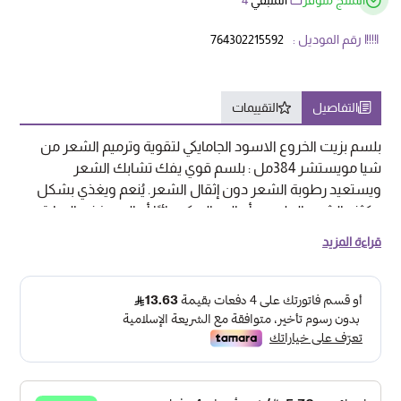
المنتج متوفر
المتبقي
4
رقم الموديل :
764302215592
التفاصيل
التقييمات
بلسم بزيت الخروع الاسود الجامايكي لتقوية وترميم الشعر من
شيا مويستشر 384مل : بلسم قوي يفك تشابك الشعر
ويستعيد رطوبة الشعر دون إثقال الشعر. يُنعم ويغذي بشكل
مكثف الشعر الطبيعي أو المعالج كيميائيًا أو المصفف بالحرارة.
مثالي للأشخاص الذين يقومون بصبغ شعرهم أو فرده أو
قراءة المزيد
تجعيده أو فرده بالحرارة بانتظام، بالإضافة إلى الأنماط الطبيعية
المتعرجة أو المجعدة أو المتموجة. يتكون من زيت الخروع
الأسود الجامايكي وزبدة الشيا العضوية المعتمدة لتغذية
وترطيب ودعم المرونة حتى يقاوم الشعر التكسر عند فك
تشابكه. يوفر بلسم الشعر طبقة واقية تعمل على تحسين
مظهر الأطراف المتقصفة. يحفز النعناع فروة الرأس ليمنحك
إحساسًا منعشًا. طريقة الاستخدام: بعد غسل الشعر بشامبو