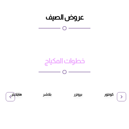
عروض الصيف
خطوات المكياج
كونتور
برونزر
بلاشر
هايلايتر
ج