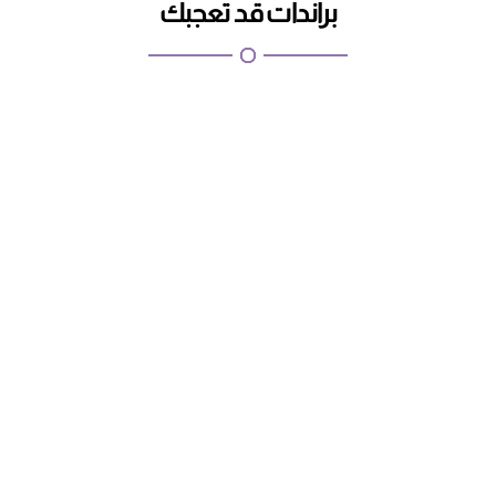
براندات قد تعجبك
اطلبيها الان
كابتشينو