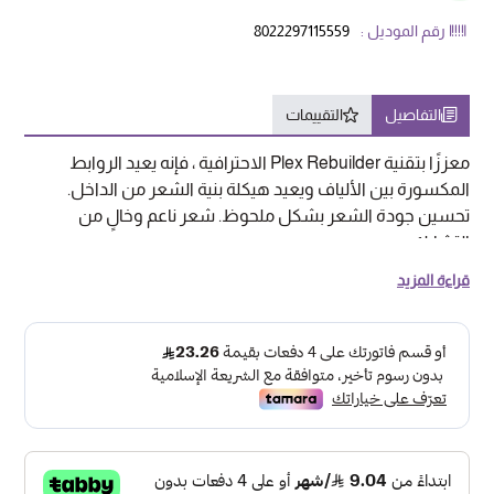
رقم الموديل :
8022297115559
التفاصيل
التقييمات
معززًا بتقنية Plex Rebuilder الاحترافية ، فإنه يعيد الروابط
المكسورة بين الألياف ويعيد هيكلة بنية الشعر من الداخل.
تحسين جودة الشعر بشكل ملحوظ. شعر ناعم وخالٍ من
التشابك
تقنية PLEX REBUILDER
قراءة المزيد
حليف الشعر العظيم الذي يحتاج إلى علاج احترافي.
تعمل تقنية Plex Rebuilder على استعادة الروابط المكسورة
بين ألياف الشعر ، مما يحمي الشعر من التلف الناتج عن التبييض
أو التلوين أو المعالجة الكيميائية. ما يصل إلى 93٪ أقل من الشعر
المكسور