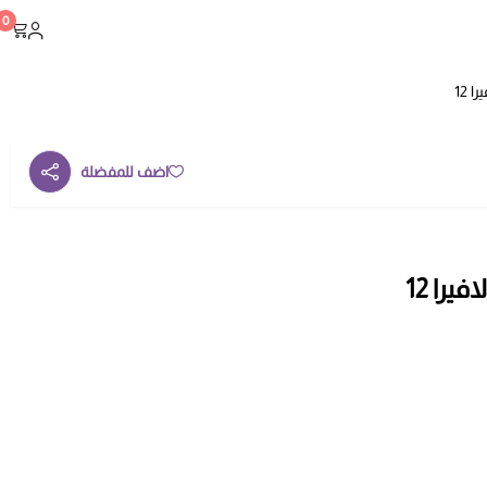
0
 12
اضف للمفضلة
را 12