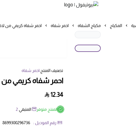
بيوتيفول
ية
المكياج
مكياج الشفاه
احمر شفاه
احمر شفاه كريمي من لافيرا
تصنيف المنتج:
احمر شفاه
احمر شفاه كريمي من لافي
12.34
المنتج متوفر
المتبقي
2
رقم الموديل :
8699300296736