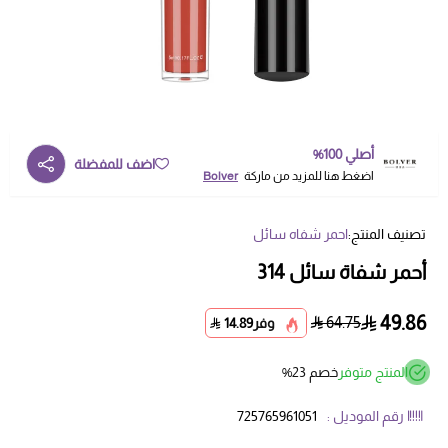
أصلي 100%
اضف للمفضلة
اضغط هنا للمزيد من ماركة
Bolver
تصنيف المنتج:
احمر شفاه سائل
أحمر شفاة سائل 314
49.86
64.75
وفر
14.89
المنتج متوفر
خصم 23%
رقم الموديل :
725765961051