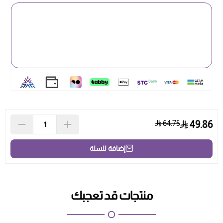
64.75
49.86
إضافة للسلة
منتجات قد تعجبك